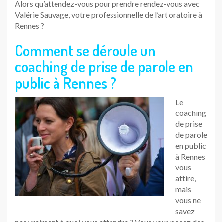
Alors qu’attendez-vous pour prendre rendez-vous avec
Valérie Sauvage, votre professionnelle de l’art oratoire à
Rennes ?
Comment se déroule un
coaching de prise de parole en
public à Rennes ?
Le
coaching
de prise
de parole
en public
à Rennes
vous
attire,
mais
vous ne
savez
pas vraiment à quoi vous attendre ? Vous vous posez des