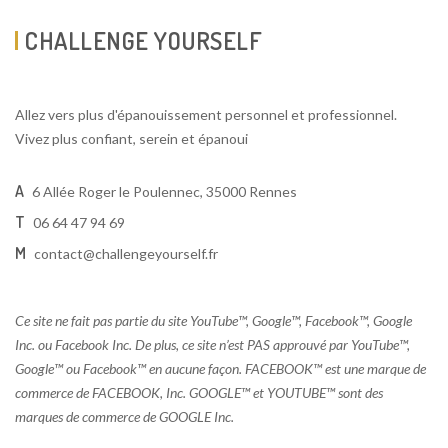
CHALLENGE YOURSELF
Allez vers plus d'épanouissement personnel et professionnel.
Vivez plus confiant, serein et épanoui
A
6 Allée Roger le Poulennec, 35000 Rennes
T
06 64 47 94 69
M
contact@challengeyourself.fr
Ce site ne fait pas partie du site YouTube™, Google™, Facebook™, Google
Inc. ou Facebook Inc. De plus, ce site n’est PAS approuvé par YouTube™,
Google™ ou Facebook™ en aucune façon. FACEBOOK™ est une marque de
commerce de FACEBOOK, Inc. GOOGLE™ et YOUTUBE™ sont des
marques de commerce de GOOGLE Inc.