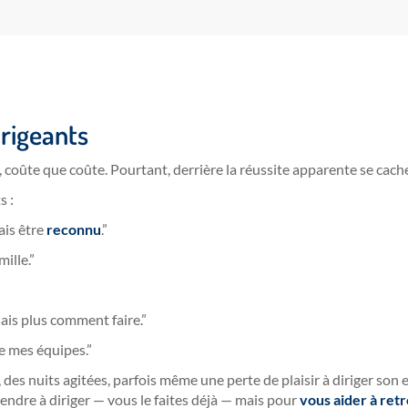
irigeants
e, coûte que coûte. Pourtant, derrière la réussite apparente se cach
s :
ais être
reconnu
.”
ille.”
sais plus comment faire.”
e mes équipes.”
es nuits agitées, parfois même une perte de plaisir à diriger son en
endre à diriger — vous le faites déjà — mais pour
vous aider à retr