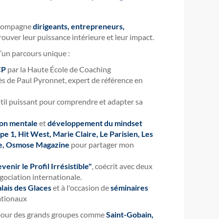
accompagne
dirigeants, entrepreneurs,
rouver leur puissance intérieure et leur impact.
d’un parcours unique :
CP
par la Haute École de Coaching
s de Paul Pyronnet, expert de référence en
util puissant pour comprendre et adapter sa
ion mentale
et
développement du mindset
pe 1, Hit West, Marie Claire, Le Parisien, Les
e, Osmose Magazine
pour partager mon
enir le Profil Irrésistible"
, coécrit avec deux
gociation internationale.
lais des Glaces
et à l'occasion de
séminaires
ationaux
r pour des grands groupes comme
Saint-Gobain,