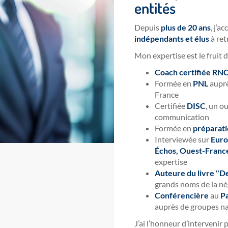
entités
Depuis
plus de 20 ans
, j’
indépendants et élus
à ret
Mon expertise est le fruit 
Coach certifiée RN
Formée en
PNL
auprè
France
Certifiée
DISC
, un o
communication
Formée en
préparat
Interviewée sur
Euro
Échos, Ouest-Franc
expertise
Auteure du livre "Dev
grands noms de la né
Conférencière
au
Pa
auprès de groupes n
J’ai l’honneur d’interveni