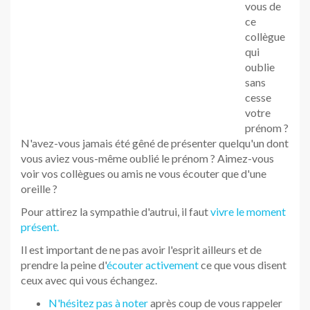
entreprise.
Prenez et donnez de vos nouvelles
en appelant ou
en envoyant un petit message de temps à autre
pour garder contact
Soyez généreux
et n'hésitez pas à lancer l'élan
d'offrir le café à votre collègue ou de ramener un
petit souvenir de vacances
Le tout étant de rester vous-même, mais surtout de
dépasser les pratiques traditionnelles. Je ne vous dis pas
de forcer le trait, mais d'oser être plus qu'agréable, plus
qu'un collègue ou un super ami.
Comment gagner la sympathie
d'autrui : aller plus loin
Si vous
désirez