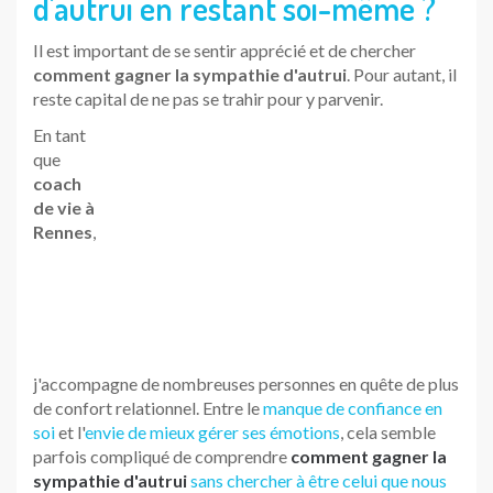
d'autrui en restant soi-même ?
Il est important de se sentir apprécié et de chercher
comment gagner la sympathie d'autrui
. Pour autant, il
reste capital de ne pas se trahir pour y parvenir.
En tant
que
coach
de vie à Rennes
, j'accompagne de nombreuses
personnes en quête de plus de confort relationnel. Entre
le
manque de confiance en soi
et l'
envie de mieux gérer
ses émotions
, cela semble parfois compliqué de
comprendre
comment gagner la sympathie d'autrui
sans chercher à être celui que nous ne sommes pas
.
Il faut alors toujours garder en tête qu'
être aimé n'a de
sens que si vous exposez votre véritable personnalité
. A
quoi bon être aimé, si vous ne montrez que les facettes
positives de votre personnalité et masquez ce qu'il y a de
plus sombre ?