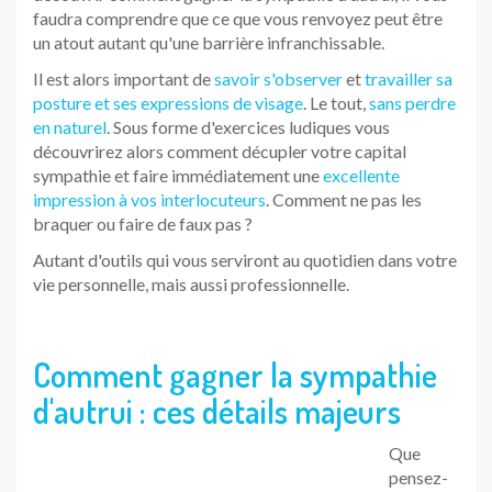
d'autrui : ces détails majeurs
Que
pensez-
vous de
ce collègue qui oublie sans cesse votre prénom ? N'avez-
vous jamais été gêné de présenter quelqu'un dont vous
aviez vous-même oublié le prénom ? Aimez-vous voir vos
collègues ou amis ne vous écouter que d'une oreille ?
Pour attirez la sympathie d'autrui, il faut
vivre le moment
présent.
Il est important de ne pas avoir l'esprit ailleurs et de
prendre la peine d'
écouter activement
ce que vous disent
ceux avec qui vous échangez.
N'hésitez pas à noter
après coup de vous rappeler
de prendre des nouvelles des résultats d'examen du
fils de votre amie ou de vous inquiéter de l'entretien
d'embauche d'un autre.
Retenez les prénoms et qui fait quoi
dans votre