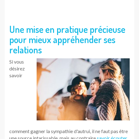
comment gagner la sympathie d'autrui, il ne faut pas être
une source intarissable, mais au contraire
savoir écouter
l'autre
et
s'intéresser à lui sincèrement
.
Ce point fait l'objet de
mise en pratique au cabinet
. Ce
qui permet de mieux comprendre comment habiter
l'instant présent sans stress. Il vous est alors possible de
vous tourner vers l'autre. Nullement question de formuler
un véritable interrogatoire, mais plutôt de diriger
habilement la conversation pour qu'elle se centre sur
l'autre.
Cette découverte et la mise en pratique concrète de ces
nouveaux principes aide alors à comprendre comment
attirer la sympathie d'autrui
et vivre des moments plus
authentiques.
Une fois cette étape acquise , alors nous apprenons
ensemble
comment oser dire, oser être et oser faire
. Ce