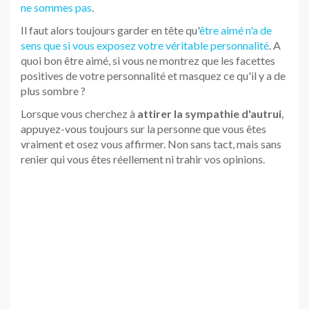
Lorsque vous cherchez à
attirer la sympathie d'autrui
,
appuyez-vous toujours sur la personne que vous êtes
vraiment et osez vous affirmer. Non sans tact, mais sans
renier qui vous êtes réellement ni trahir vos opinions.
Comment gagner la sympathie
d'autrui : changer de regard
Alors que l'on cherche à se montrer intéressant à chaque
instant, l'angoisse du vide peut nous emplir. Que dire ?
Que faire ? Comment ne pas laisser le silence s'installer
sous peine de se voir reléguer au statut d'être n'ayant rien
à dire ?
Depuis que j'exerce en tant que
coach de vie à Rennes
,
je m'applique à démystifier cette conception parfois
ancrée chez mes clients. En effet, dans l'esprit de
certains, il convient d'avoir des ressources inépuisables