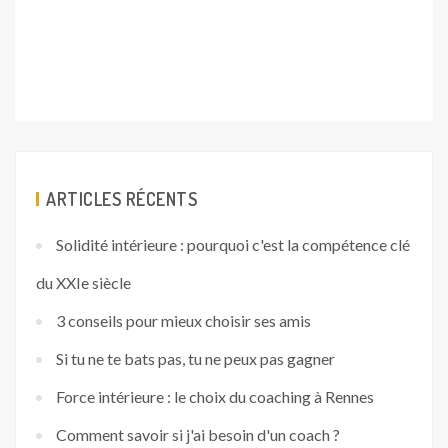
CHALLENGE YOURSELF
Allez vers plus d'épanouissement personnel et professionnel.
Vivez plus confiant, serein et épanoui
A
6 Allée Roger le Poulennec, 35000 Rennes
T
06 64 47 94 69
M
contact@challengeyourself.fr
Ce site ne fait pas partie du site YouTube™, Google™, Facebook™, Google
Inc. ou Facebook Inc. De plus, ce site n’est PAS approuvé par YouTube™,
Google™ ou Facebook™ en aucune façon. FACEBOOK™ est une marque de
commerce de FACEBOOK, Inc. GOOGLE™ et YOUTUBE™ sont des
marques de commerce de GOOGLE Inc.