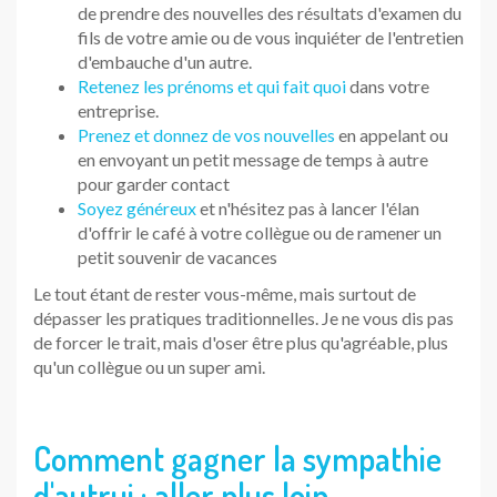
tisser
facilement de nouveaux contacts
ou
renforcer les
existants
, il est important et efficace d'appuyer sur les
bons leviers
. Découvrez tous les
secrets d'une relation
réussie
.
N'hésitez pas à me consulter au cabinet de coaching à
Rennes ou par téléphone.
Pour toute prise de rdv :
contact@challengeyourself.fr
Je pourrai vous guider et vous aider à améliorer votre
communication, tout autant que votre confiance en vous,
si besoin est.
Les
bonnes clés et la pratique
vous permettront d'être à
l'aise en toutes circonstances, tout
en restant vous-
même
.
Si vous avez aimé l'article, partagez-le.