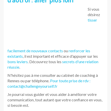
Tags:
amitié
,
relationpersonnelle
,
relationprofessionnelle
,
sefaireaimer
,
sympathie
Partager :
VOS COMMENTAIRES SONT
PRÉCIEUX. AU PLAISIR DE VOUS
LIRE...