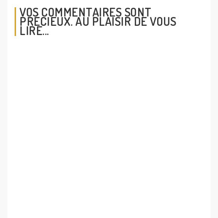
ARTICLES RÉCENTS
Solidité intérieure : pourquoi c'est la compétence clé
du XXIe siècle
3 conseils pour mieux choisir ses amis
Si tu ne te bats pas, tu ne peux pas gagner
Force intérieure : le choix du coaching à Rennes
Comment savoir si j'ai besoin d'un coach ?