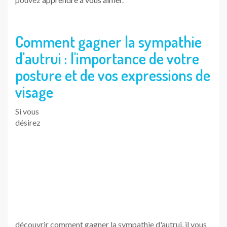
découvrir comment gagner la sympathie d'autrui, il vous
faudra comprendre que ce que vous renvoyez peut être
un atout autant qu'une barrière infranchissable.
Il est alors important de
savoir s'observer
et
travailler sa
posture et ses expressions de visage
. Le tout,
sans perdre
en naturel
. Sous forme d'exercices ludiques vous
découvrirez alors comment décupler votre capital
sympathie et faire immédiatement une
excellente
impression à vos interlocuteurs
. Comment ne pas les
braquer ou faire de faux pas ?
Autant d'outils qui vous serviront au quotidien dans votre
vie personnelle, mais aussi professionnelle.
Comment gagner la sympathie