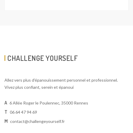
CHALLENGE YOURSELF
Allez vers plus d'épanouissement personnel et professionnel.
Vivez plus confiant, serein et épanoui
A
6 Allée Roger le Poulennec, 35000 Rennes
T
06 64 47 94 69
M
contact@challengeyourself.fr