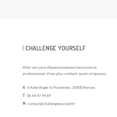
CHALLENGE YOURSELF
Allez vers plus d'épanouissement personnel et
professionnel. Vivez plus confiant, serein et épanoui
A
6 Allée Roger le Poulennec, 35000 Rennes
T
06 64 47 94 69
M
contact@challengeyourself.fr