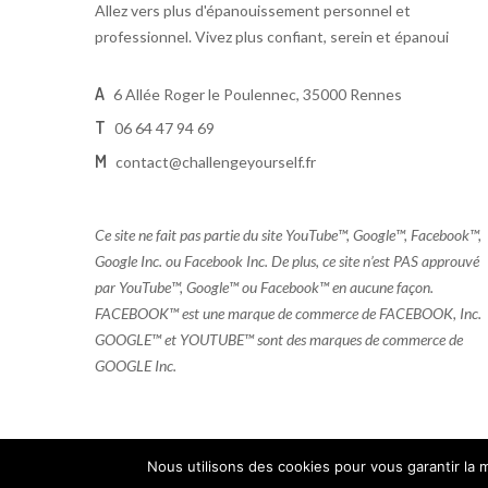
Allez vers plus d'épanouissement personnel et
professionnel. Vivez plus confiant, serein et épanoui
A
6 Allée Roger le Poulennec, 35000 Rennes
T
06 64 47 94 69
M
contact@challengeyourself.fr
Ce site ne fait pas partie du site YouTube™, Google™, Facebook™,
Google Inc. ou Facebook Inc. De plus, ce site n’est PAS approuvé
par YouTube™, Google™ ou Facebook™ en aucune façon.
FACEBOOK™ est une marque de commerce de FACEBOOK, Inc.
GOOGLE™ et YOUTUBE™ sont des marques de commerce de
GOOGLE Inc.
Nous utilisons des cookies pour vous garantir la m