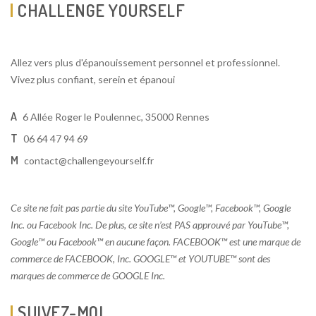
CHALLENGE YOURSELF
Allez vers plus d'épanouissement personnel et professionnel.
Vivez plus confiant, serein et épanoui
A
6 Allée Roger le Poulennec, 35000 Rennes
T
06 64 47 94 69
M
contact@challengeyourself.fr
Ce site ne fait pas partie du site YouTube™, Google™, Facebook™, Google
Inc. ou Facebook Inc. De plus, ce site n’est PAS approuvé par YouTube™,
Google™ ou Facebook™ en aucune façon. FACEBOOK™ est une marque de
commerce de FACEBOOK, Inc. GOOGLE™ et YOUTUBE™ sont des
marques de commerce de GOOGLE Inc.
SUIVEZ-MOI