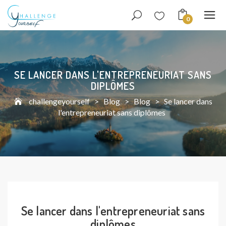
0
SE LANCER DANS L'ENTREPRENEURIAT SANS
DIPLÔMES
challengeyourself
>
Blog
>
Blog
>
Se lancer dans
l'entrepreneuriat sans diplômes
Se lancer dans l'entrepreneuriat sans
diplômes