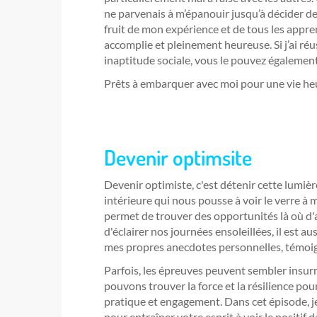
ne parvenais à m’épanouir jusqu’à décider d
fruit de mon expérience et de tous les appr
accomplie et pleinement heureuse. Si j’ai ré
inaptitude sociale, vous le pouvez également
Prêts à embarquer avec moi pour une vie he
Devenir optimsite
Devenir optimiste, c'est détenir cette lumiè
intérieure qui nous pousse à voir le verre à m
permet de trouver des opportunités là où d'
d'éclairer nos journées ensoleillées, il est au
mes propres anecdotes personnelles, témoign
Parfois, les épreuves peuvent sembler insu
pouvons trouver la force et la résilience po
pratique et engagement. Dans cet épisode, je
pour entraîner votre esprit à voir le positi