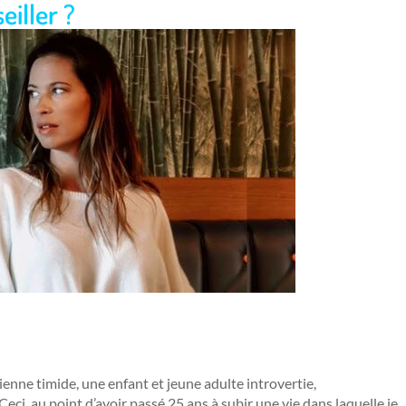
eiller ?
ienne timide, une enfant et jeune adulte introvertie,
 Ceci, au point d’avoir passé 25 ans à subir une vie dans laquelle je