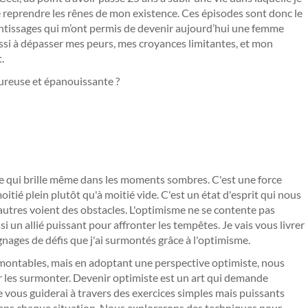
e reprendre les rênes de mon existence. Ces épisodes sont donc le
entissages qui m’ont permis de devenir aujourd’hui une femme
ussi à dépasser mes peurs, mes croyances limitantes, et mon
.
ureuse et épanouissante ?
re qui brille même dans les moments sombres. C'est une force
oitié plein plutôt qu'à moitié vide. C'est un état d'esprit qui nous
autres voient des obstacles. L'optimisme ne se contente pas
ssi un allié puissant pour affronter les tempêtes. Je vais vous livrer
ages de défis que j'ai surmontés grâce à l'optimisme.
rmontables, mais en adoptant une perspective optimiste, nous
ur les surmonter. Devenir optimiste est un art qui demande
 vous guiderai à travers des exercices simples mais puissants
f dans chaque situation. Nous explorerons des techniques pour