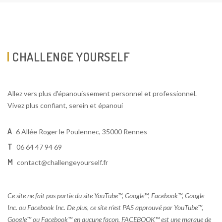
CHALLENGE YOURSELF
Allez vers plus d'épanouissement personnel et professionnel.
Vivez plus confiant, serein et épanoui
A
6 Allée Roger le Poulennec, 35000 Rennes
T
06 64 47 94 69
M
contact@challengeyourself.fr
Ce site ne fait pas partie du site YouTube™, Google™, Facebook™, Google
Inc. ou Facebook Inc. De plus, ce site n’est PAS approuvé par YouTube™,
Google™ ou Facebook™ en aucune façon. FACEBOOK™ est une marque de