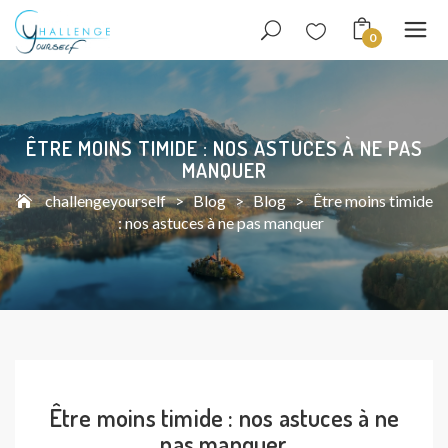
0
ÊTRE MOINS TIMIDE : NOS ASTUCES À NE PAS
MANQUER
challengeyourself
>
Blog
>
Blog
>
Être moins timide
: nos astuces à ne pas manquer
Être moins timide : nos astuces à ne
pas manquer