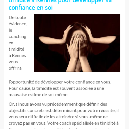
confiance en soi
De toute
évidence,
le
coaching
en
timidité
à Rennes
vous
offrira
l’opportunité de développer votre confiance en vous.
Pour cause, la timidité est souvent associée à une
mauvaise estime de soi-même.
Or, si nous avons vu précédemment que définir des
objectifs concrets est déterminant pour votre réussite, il
vous sera difficile de les atteindre si vous-même ne
croyez pas en vous. Votre coach spécialisée en timidité à