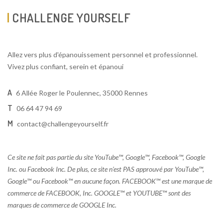
CHALLENGE YOURSELF
Allez vers plus d'épanouissement personnel et professionnel.
Vivez plus confiant, serein et épanoui
A
6 Allée Roger le Poulennec, 35000 Rennes
T
06 64 47 94 69
M
contact@challengeyourself.fr
Ce site ne fait pas partie du site YouTube™, Google™, Facebook™, Google
Inc. ou Facebook Inc. De plus, ce site n’est PAS approuvé par YouTube™,
Google™ ou Facebook™ en aucune façon. FACEBOOK™ est une marque de
commerce de FACEBOOK, Inc. GOOGLE™ et YOUTUBE™ sont des
marques de commerce de GOOGLE Inc.