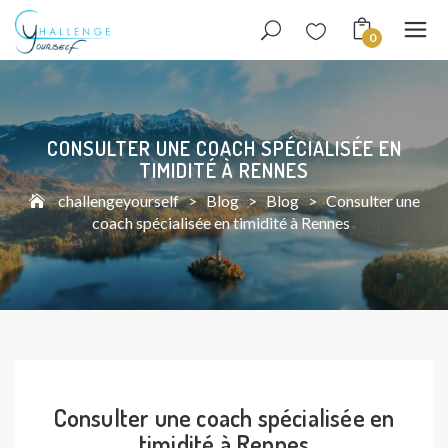
0
CONSULTER UNE COACH SPÉCIALISÉE EN
TIMIDITÉ À RENNES
challengeyourself
>
Blog
>
Blog
>
Consulter une
coach spécialisée en timidité à Rennes
Consulter une coach spécialisée en
timidité à Rennes