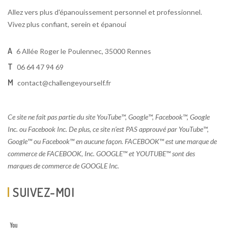
Allez vers plus d'épanouissement personnel et professionnel.
Vivez plus confiant, serein et épanoui
A
6 Allée Roger le Poulennec, 35000 Rennes
T
06 64 47 94 69
M
contact@challengeyourself.fr
Ce site ne fait pas partie du site YouTube™, Google™, Facebook™, Google
Inc. ou Facebook Inc. De plus, ce site n’est PAS approuvé par YouTube™,
Google™ ou Facebook™ en aucune façon. FACEBOOK™ est une marque de
commerce de FACEBOOK, Inc. GOOGLE™ et YOUTUBE™ sont des
marques de commerce de GOOGLE Inc.
SUIVEZ-MOI