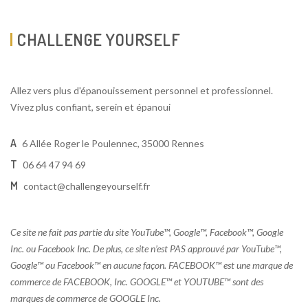
CHALLENGE YOURSELF
Allez vers plus d'épanouissement personnel et professionnel.
Vivez plus confiant, serein et épanoui
A
6 Allée Roger le Poulennec, 35000 Rennes
T
06 64 47 94 69
M
contact@challengeyourself.fr
Ce site ne fait pas partie du site YouTube™, Google™, Facebook™, Google
Inc. ou Facebook Inc. De plus, ce site n’est PAS approuvé par YouTube™,
Google™ ou Facebook™ en aucune façon. FACEBOOK™ est une marque de
commerce de FACEBOOK, Inc. GOOGLE™ et YOUTUBE™ sont des
marques de commerce de GOOGLE Inc.