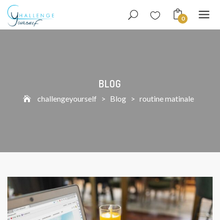
0
BLOG
challengeyourself
>
Blog
>
routine matinale