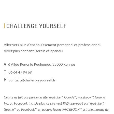
CHALLENGE YOURSELF
Allez vers plus d'épanouissement personnel et professionnel.
Vivez plus confiant, serein et épanoui
A
6 Allée Roger le Poulennec, 35000 Rennes
T
06 64 47 94 69
M
contact@challengeyourself.fr
Ce site ne fait pas partie du site YouTube™, Google™, Facebook™, Google
Inc. ou Facebook Inc. De plus, ce site n’est PAS approuvé par YouTube™,
Google™ ou Facebook™ en aucune façon. FACEBOOK™ est une marque de