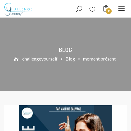
0
BLOG
challengeyourself
>
Blog
>
moment présent