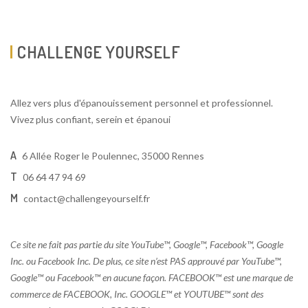
CHALLENGE YOURSELF
Allez vers plus d'épanouissement personnel et professionnel.
Vivez plus confiant, serein et épanoui
A
6 Allée Roger le Poulennec, 35000 Rennes
T
06 64 47 94 69
M
contact@challengeyourself.fr
Ce site ne fait pas partie du site YouTube™, Google™, Facebook™, Google
Inc. ou Facebook Inc. De plus, ce site n’est PAS approuvé par YouTube™,
Google™ ou Facebook™ en aucune façon. FACEBOOK™ est une marque de
commerce de FACEBOOK, Inc. GOOGLE™ et YOUTUBE™ sont des