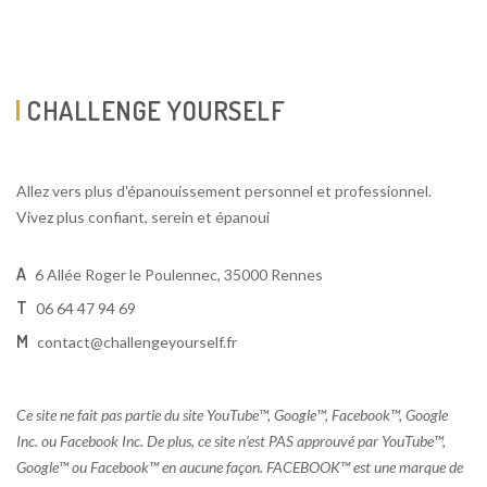
CHALLENGE YOURSELF
Allez vers plus d'épanouissement personnel et professionnel.
Vivez plus confiant, serein et épanoui
A
6 Allée Roger le Poulennec, 35000 Rennes
T
06 64 47 94 69
M
contact@challengeyourself.fr
Ce site ne fait pas partie du site YouTube™, Google™, Facebook™, Google
Inc. ou Facebook Inc. De plus, ce site n’est PAS approuvé par YouTube™,
Google™ ou Facebook™ en aucune façon. FACEBOOK™ est une marque de