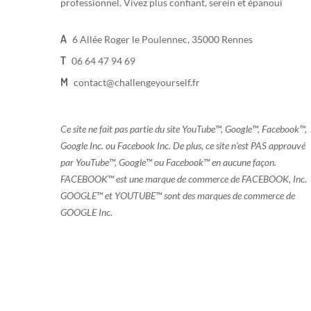
professionnel. Vivez plus confiant, serein et épanoui
A
6 Allée Roger le Poulennec, 35000 Rennes
T
06 64 47 94 69
M
contact@challengeyourself.fr
Ce site ne fait pas partie du site YouTube™, Google™, Facebook™,
Google Inc. ou Facebook Inc. De plus, ce site n’est PAS approuvé
par YouTube™, Google™ ou Facebook™ en aucune façon.
FACEBOOK™ est une marque de commerce de FACEBOOK, Inc.
GOOGLE™ et YOUTUBE™ sont des marques de commerce de
GOOGLE Inc.