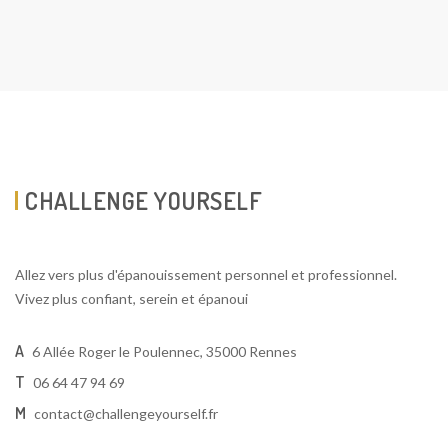
CHALLENGE YOURSELF
Allez vers plus d'épanouissement personnel et professionnel.
Vivez plus confiant, serein et épanoui
A
6 Allée Roger le Poulennec, 35000 Rennes
T
06 64 47 94 69
M
contact@challengeyourself.fr