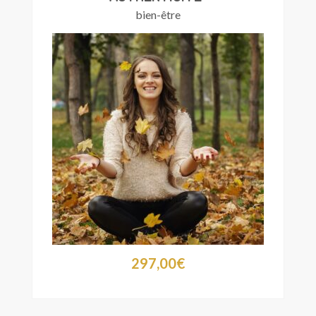
bien-être
297,00
€