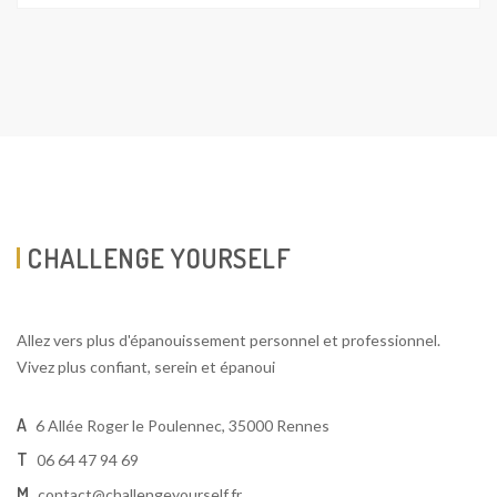
5
CHALLENGE YOURSELF
Allez vers plus d'épanouissement personnel et professionnel.
Vivez plus confiant, serein et épanoui
A
6 Allée Roger le Poulennec, 35000 Rennes
T
06 64 47 94 69
M
contact@challengeyourself.fr