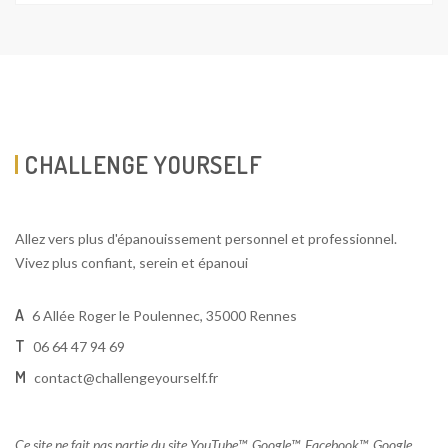
CHALLENGE YOURSELF
Allez vers plus d'épanouissement personnel et professionnel.
Vivez plus confiant, serein et épanoui
A
6 Allée Roger le Poulennec, 35000 Rennes
T
06 64 47 94 69
M
contact@challengeyourself.fr
Ce site ne fait pas partie du site YouTube™, Google™, Facebook™, Google