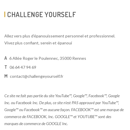
CHALLENGE YOURSELF
Allez vers plus d'épanouissement personnel et professionnel.
Vivez plus confiant, serein et épanoui
A
6 Allée Roger le Poulennec, 35000 Rennes
T
06 64 47 94 69
M
contact@challengeyourself.fr
Ce site ne fait pas partie du site YouTube™, Google™, Facebook™, Google
Inc. ou Facebook Inc. De plus, ce site n’est PAS approuvé par YouTube™,
Google™ ou Facebook™ en aucune façon. FACEBOOK™ est une marque de
commerce de FACEBOOK, Inc. GOOGLE™ et YOUTUBE™ sont des
marques de commerce de GOOGLE Inc.