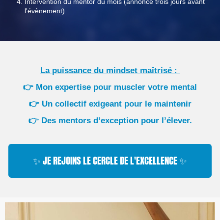
Intervention du mentor du mois (annoncé trois jours avant
l'évènement)
La puissance du mindset maîtrisé :
👉
Mon expertise pour muscler votre mental
👉
Un collectif exigeant pour le maintenir
👉
Des mentors d’exception pour l’élever.
✨ JE REJOINS LE CERCLE DE L'EXCELLENCE ✨