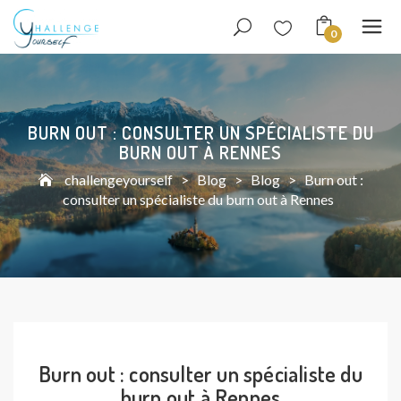
0
BURN OUT : CONSULTER UN SPÉCIALISTE DU
BURN OUT À RENNES
challengeyourself
>
Blog
>
Blog
>
Burn out :
consulter un spécialiste du burn out à Rennes
Burn out : consulter un spécialiste du
burn out à Rennes