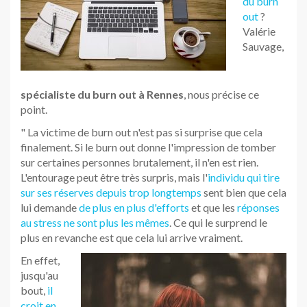
du burn
out
?
Valérie
Sauvage,
spécialiste du burn out à Rennes
, nous précise ce
point.
" La victime de burn out n'est pas si surprise que cela
finalement. Si le burn out donne l'impression de tomber
sur certaines personnes brutalement, il n'en est rien.
L'entourage peut être très surpris, mais l'
individu qui tire
sur ses réserves depuis trop longtemps
sent bien que cela
lui demande
de plus en plus d'efforts
et que les
réponses
au stress ne sont plus les mêmes
. Ce qui le surprend le
plus en revanche est que cela lui arrive vraiment.
En effet,
jusqu'au
bout,
il
croit en