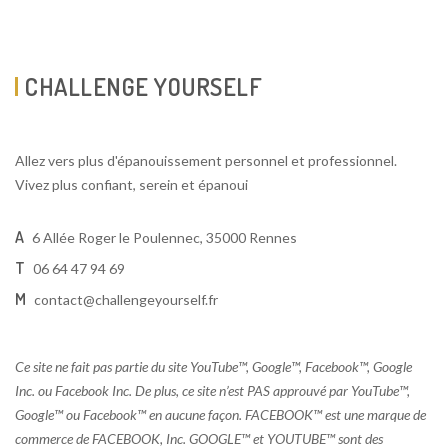
CHALLENGE YOURSELF
Allez vers plus d'épanouissement personnel et professionnel.
Vivez plus confiant, serein et épanoui
A
6 Allée Roger le Poulennec, 35000 Rennes
T
06 64 47 94 69
M
contact@challengeyourself.fr
Ce site ne fait pas partie du site YouTube™, Google™, Facebook™, Google
Inc. ou Facebook Inc. De plus, ce site n’est PAS approuvé par YouTube™,
Google™ ou Facebook™ en aucune façon. FACEBOOK™ est une marque de
commerce de FACEBOOK, Inc. GOOGLE™ et YOUTUBE™ sont des