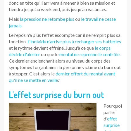
donc en tête qu'il arrivera à mener à bien sa mission et
tiendra jusqu'au week end, puis jusqu'au vacances.
Mais
la pression ne retombe plus
ou
le travail ne cesse
jamais
.
Le repos n'a plus l'effet escompté car il ne remplit plus sa
fonction.
L'individu n'arrive plus à recharger ses batteries
et le rythme devient effréné. Jusqu'à ce que
le corps
décide d'alerter
ou que le
mental ne reprenne le contrôle
.
Ce dernier enclenchant alors au niveau du corps des
symptômes forçant ainsi la personne victime du burn out
à stopper. C'est alors le
dernier effort du mental avant
qu'il ne se mette en veille
."
L'effet surprise du burn out
Pourquoi
parler
d'
effet
surprise