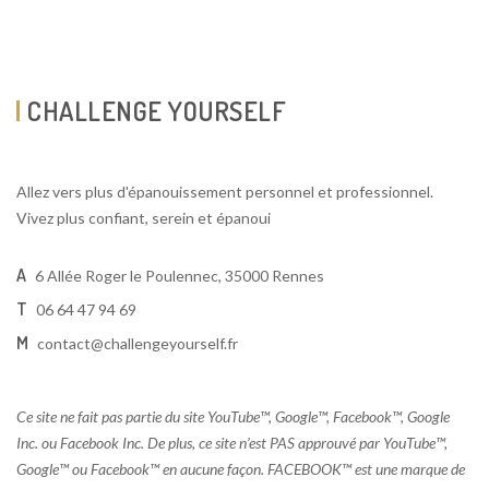
CHALLENGE YOURSELF
Allez vers plus d'épanouissement personnel et professionnel.
Vivez plus confiant, serein et épanoui
A
6 Allée Roger le Poulennec, 35000 Rennes
T
06 64 47 94 69
M
contact@challengeyourself.fr
Ce site ne fait pas partie du site YouTube™, Google™, Facebook™, Google
Inc. ou Facebook Inc. De plus, ce site n’est PAS approuvé par YouTube™,
Google™ ou Facebook™ en aucune façon. FACEBOOK™ est une marque de