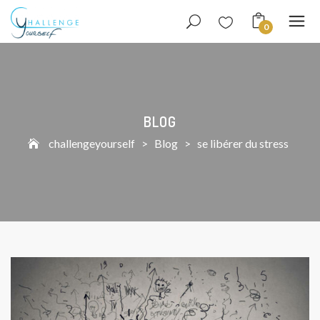
0
BLOG
challengeyourself
>
Blog
>
se libérer du stress