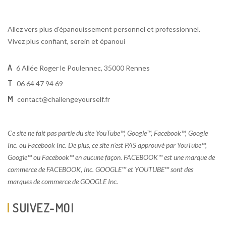
Allez vers plus d'épanouissement personnel et professionnel.
Vivez plus confiant, serein et épanoui
A
6 Allée Roger le Poulennec, 35000 Rennes
T
06 64 47 94 69
M
contact@challengeyourself.fr
Ce site ne fait pas partie du site YouTube™, Google™, Facebook™, Google
Inc. ou Facebook Inc. De plus, ce site n’est PAS approuvé par YouTube™,
Google™ ou Facebook™ en aucune façon. FACEBOOK™ est une marque de
commerce de FACEBOOK, Inc. GOOGLE™ et YOUTUBE™ sont des
marques de commerce de GOOGLE Inc.
SUIVEZ-MOI