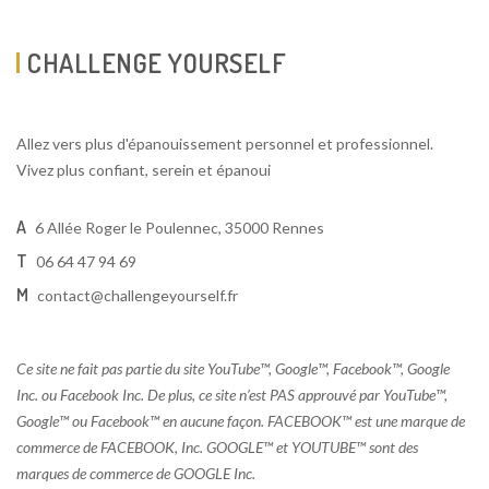
CHALLENGE YOURSELF
Allez vers plus d'épanouissement personnel et professionnel.
Vivez plus confiant, serein et épanoui
A
6 Allée Roger le Poulennec, 35000 Rennes
T
06 64 47 94 69
M
contact@challengeyourself.fr
Ce site ne fait pas partie du site YouTube™, Google™, Facebook™, Google
Inc. ou Facebook Inc. De plus, ce site n’est PAS approuvé par YouTube™,
Google™ ou Facebook™ en aucune façon. FACEBOOK™ est une marque de
commerce de FACEBOOK, Inc. GOOGLE™ et YOUTUBE™ sont des
marques de commerce de GOOGLE Inc.