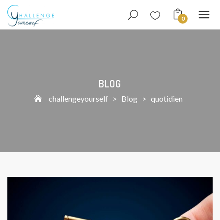
0
BLOG
challengeyourself
>
Blog
>
quotidien