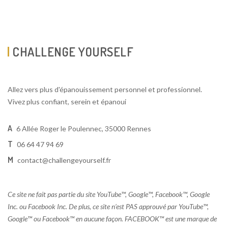
CHALLENGE YOURSELF
Allez vers plus d'épanouissement personnel et professionnel.
Vivez plus confiant, serein et épanoui
A
6 Allée Roger le Poulennec, 35000 Rennes
T
06 64 47 94 69
M
contact@challengeyourself.fr
Ce site ne fait pas partie du site YouTube™, Google™, Facebook™, Google
Inc. ou Facebook Inc. De plus, ce site n’est PAS approuvé par YouTube™,
Google™ ou Facebook™ en aucune façon. FACEBOOK™ est une marque de