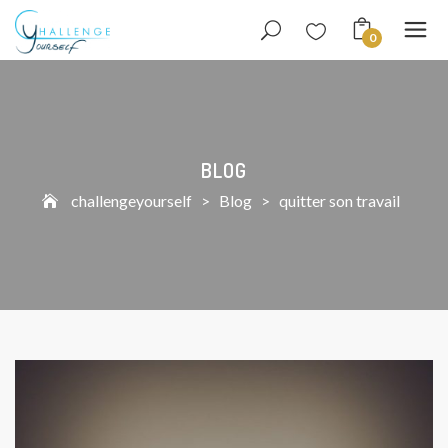
0
BLOG
challengeyourself
>
Blog
>
quitter son travail