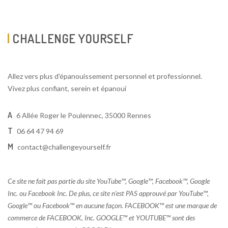
CHALLENGE YOURSELF
Allez vers plus d'épanouissement personnel et professionnel.
Vivez plus confiant, serein et épanoui
A
6 Allée Roger le Poulennec, 35000 Rennes
T
06 64 47 94 69
M
contact@challengeyourself.fr
Ce site ne fait pas partie du site YouTube™, Google™, Facebook™, Google
Inc. ou Facebook Inc. De plus, ce site n’est PAS approuvé par YouTube™,
Google™ ou Facebook™ en aucune façon. FACEBOOK™ est une marque de
commerce de FACEBOOK, Inc. GOOGLE™ et YOUTUBE™ sont des