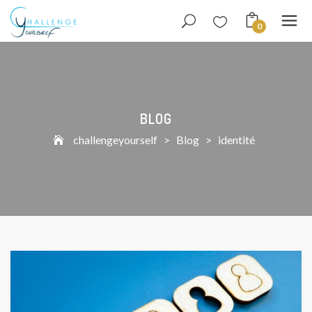
0
BLOG
challengeyourself
>
Blog
>
identité