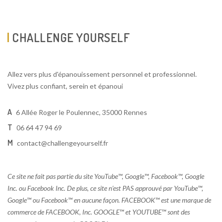
CHALLENGE YOURSELF
Allez vers plus d'épanouissement personnel et professionnel.
Vivez plus confiant, serein et épanoui
A
6 Allée Roger le Poulennec, 35000 Rennes
T
06 64 47 94 69
M
contact@challengeyourself.fr
Ce site ne fait pas partie du site YouTube™, Google™, Facebook™, Google
Inc. ou Facebook Inc. De plus, ce site n’est PAS approuvé par YouTube™,
Google™ ou Facebook™ en aucune façon. FACEBOOK™ est une marque de
commerce de FACEBOOK, Inc. GOOGLE™ et YOUTUBE™ sont des