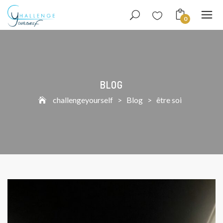
0
BLOG
challengeyourself
>
Blog
>
être soi