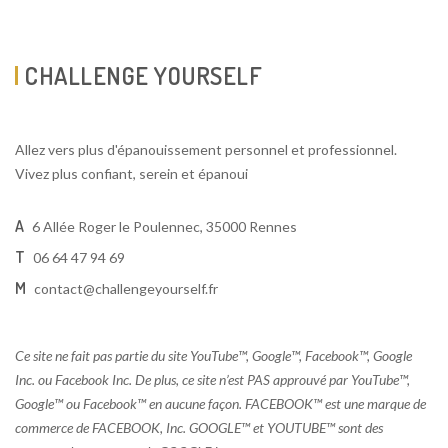
CHALLENGE YOURSELF
Allez vers plus d'épanouissement personnel et professionnel.
Vivez plus confiant, serein et épanoui
A
6 Allée Roger le Poulennec, 35000 Rennes
T
06 64 47 94 69
M
contact@challengeyourself.fr
Ce site ne fait pas partie du site YouTube™, Google™, Facebook™, Google
Inc. ou Facebook Inc. De plus, ce site n’est PAS approuvé par YouTube™,
Google™ ou Facebook™ en aucune façon. FACEBOOK™ est une marque de
commerce de FACEBOOK, Inc. GOOGLE™ et YOUTUBE™ sont des