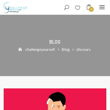
0
BLOG
challengeyourself
>
Blog
>
discours