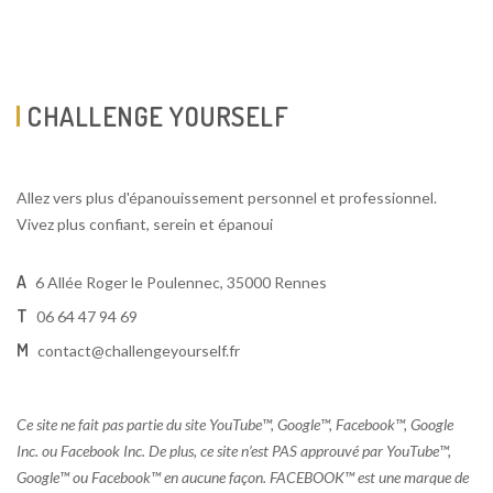
CHALLENGE YOURSELF
Allez vers plus d'épanouissement personnel et professionnel.
Vivez plus confiant, serein et épanoui
A
6 Allée Roger le Poulennec, 35000 Rennes
T
06 64 47 94 69
M
contact@challengeyourself.fr
Ce site ne fait pas partie du site YouTube™, Google™, Facebook™, Google
Inc. ou Facebook Inc. De plus, ce site n’est PAS approuvé par YouTube™,
Google™ ou Facebook™ en aucune façon. FACEBOOK™ est une marque de