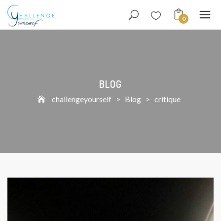
0
BLOG
challengeyourself
>
Blog
>
critique