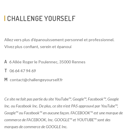
CHALLENGE YOURSELF
Allez vers plus d'épanouissement personnel et professionnel.
Vivez plus confiant, serein et épanoui
A
6 Allée Roger le Poulennec, 35000 Rennes
T
06 64 47 94 69
M
contact@challengeyourself.fr
Ce site ne fait pas partie du site YouTube™, Google™, Facebook™, Google
Inc. ou Facebook Inc. De plus, ce site n’est PAS approuvé par YouTube™,
Google™ ou Facebook™ en aucune façon. FACEBOOK™ est une marque de
commerce de FACEBOOK, Inc. GOOGLE™ et YOUTUBE™ sont des
marques de commerce de GOOGLE Inc.