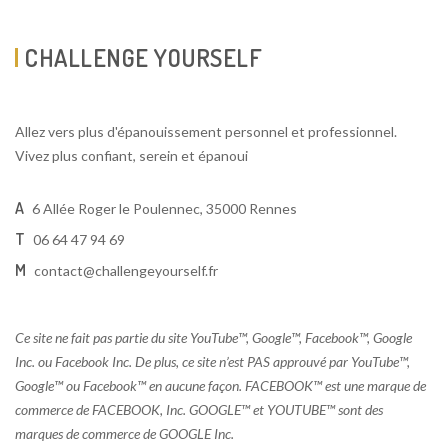
CHALLENGE YOURSELF
Allez vers plus d'épanouissement personnel et professionnel.
Vivez plus confiant, serein et épanoui
A
6 Allée Roger le Poulennec, 35000 Rennes
T
06 64 47 94 69
M
contact@challengeyourself.fr
Ce site ne fait pas partie du site YouTube™, Google™, Facebook™, Google
Inc. ou Facebook Inc. De plus, ce site n’est PAS approuvé par YouTube™,
Google™ ou Facebook™ en aucune façon. FACEBOOK™ est une marque de
commerce de FACEBOOK, Inc. GOOGLE™ et YOUTUBE™ sont des
marques de commerce de GOOGLE Inc.