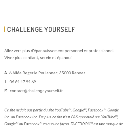
CHALLENGE YOURSELF
Allez vers plus d'épanouissement personnel et professionnel.
Vivez plus confiant, serein et épanoui
A
6 Allée Roger le Poulennec, 35000 Rennes
T
06 64 47 94 69
M
contact@challengeyourself.fr
Ce site ne fait pas partie du site YouTube™, Google™, Facebook™, Google
Inc. ou Facebook Inc. De plus, ce site n’est PAS approuvé par YouTube™,
Google™ ou Facebook™ en aucune façon. FACEBOOK™ est une marque de