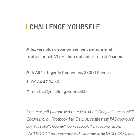
CHALLENGE YOURSELF
Allez vers plus d'épanouissement personnel et
professionnel. Vivez plus confiant, serein et épanoui
A
6 Allée Roger le Poulennec, 35000 Rennes
T
06 64 47 94 69
M
contact@challengeyourself.fr
Ce site ne fait pas partie du site YouTube™, Google™, Facebook™,
Google Inc. ou Facebook Inc. De plus, ce site n’est PAS approuvé
par YouTube™, Google™ ou Facebook™ en aucune façon.
FACEBOOK™ est une marque de commerce de FACEBOOK, Inc.