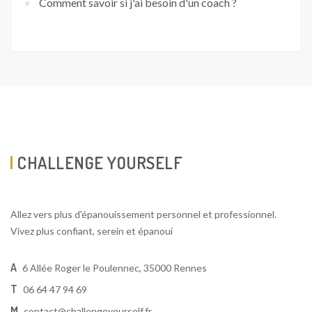
Comment savoir si j'ai besoin d'un coach ?
CHALLENGE YOURSELF
Allez vers plus d'épanouissement personnel et professionnel.
Vivez plus confiant, serein et épanoui
A
6 Allée Roger le Poulennec, 35000 Rennes
T
06 64 47 94 69
M
contact@challengeyourself.fr