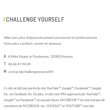
CHALLENGE YOURSELF
Allez vers plus d'épanouissement personnel et professionnel.
Vivez plus confiant, serein et épanoui
A
6 Allée Roger le Poulennec, 35000 Rennes
T
06 64 47 94 69
M
contact@challengeyourself.fr
Ce site ne fait pas partie du site YouTube™, Google™, Facebook™, Google
Inc. ou Facebook Inc. De plus, ce site n’est PAS approuvé par YouTube™,
Google™ ou Facebook™ en aucune façon. FACEBOOK™ est une marque de
commerce de FACEBOOK, Inc. GOOGLE™ et YOUTUBE™ sont des