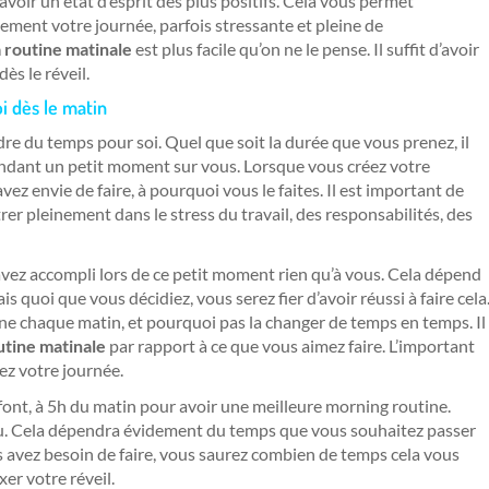
avoir un état d’esprit des plus positifs. Cela vous permet
ement votre journée, parfois stressante et pleine de
a routine matinale
est plus facile qu’on ne le pense. Il suffit d’avoir
ès le réveil.
i dès le matin
re du temps pour soi. Quel que soit la durée que vous prenez, il
ndant un petit moment sur vous. Lorsque vous créez votre
ez envie de faire, à pourquoi vous le faites. Il est important de
r pleinement dans le stress du travail, des responsabilités, des
 avez accompli lors de ce petit moment rien qu’à vous. Cela dépend
s quoi que vous décidiez, vous serez fier d’avoir réussi à faire cela
e chaque matin, et pourquoi pas la changer de temps en temps. Il
utine matinale
par rapport à ce que vous aimez faire. L’important
ez votre journée.
font, à 5h du matin pour avoir une meilleure morning routine.
eu. Cela dépendra évidement du temps que vous souhaitez passer
s avez besoin de faire, vous saurez combien de temps cela vous
xer votre réveil.