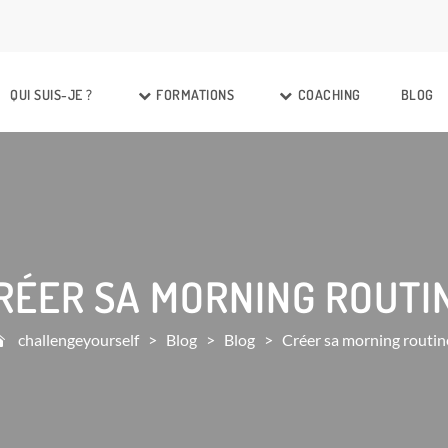
QUI SUIS-JE ?
FORMATIONS
COACHING
BLOG
RÉER SA MORNING ROUTI
challengeyourself
>
Blog
>
Blog
>
Créer sa morning routin