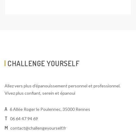
CHALLENGE YOURSELF
Allez vers plus d'épanouissement personnel et professionnel.
Vivez plus confiant, serein et épanoui
A
6 Allée Roger le Poulennec, 35000 Rennes
T
06 64 47 94 69
M
contact@challengeyourself.fr